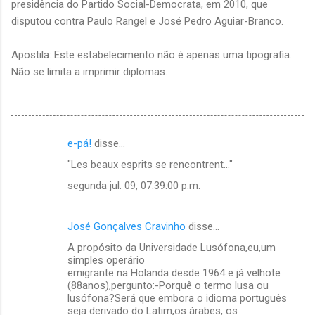
presidência do Partido Social-Democrata, em 2010, que
disputou contra Paulo Rangel e José Pedro Aguiar-Branco.
Apostila: Este estabelecimento não é apenas uma tipografia.
Não se limita a imprimir diplomas.
e-pá!
disse…
C
"Les beaux esprits se rencontrent..."
o
segunda jul. 09, 07:39:00 p.m.
m
e
José Gonçalves Cravinho
disse…
n
A propósito da Universidade Lusófona,eu,um
t
simples operário
á
emigrante na Holanda desde 1964 e já velhote
(88anos),pergunto:-Porquê o termo lusa ou
r
lusófona?Será que embora o idioma português
i
seja derivado do Latim,os árabes, os