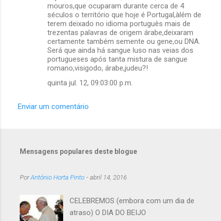
mouros,que ocuparam durante cerca de 4
o
séculos o território que hoje é Portugal,àlém de
s
terem deixado no idioma português mais de
trezentas palavras de origem árabe,deixaram
certamente também semente ou gene,ou DNA.
Será que ainda há sangue luso nas veias dos
portugueses após tanta mistura de sangue
romano,visigodo, árabe,judeu?!
quinta jul. 12, 09:03:00 p.m.
Enviar um comentário
Mensagens populares deste blogue
Por
António Horta Pinto
-
abril 14, 2016
CELEBREMOS (embora com um dia de
atraso) O DIA DO BEIJO