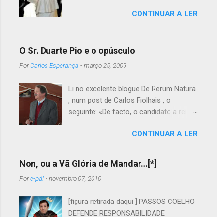
CONTINUAR A LER
O Sr. Duarte Pio e o opúsculo
Por
Carlos Esperança
-
março 25, 2009
Li no excelente blogue De Rerum Natura
, num post de Carlos Fiolhais , o
seguinte: «De facto, o candidato a rei é
autor de um opúsculo laudatório do
CONTINUAR A LER
Beato Nuno, onde se pode ler esta
pérola: “Q uando passava de Tomar a
caminho de Aljubarrota, a 13 de Agosto
Non, ou a Vã Glória de Mandar…[*]
de 1385, D. Nuno foi atraído a Cova da
Por
e-pá!
-
novembro 07, 2010
Iria, onde, na companhia dos seus
cavaleiros, viu os cavalos do exército
[figura retirada daqui ] PASSOS COELHO
ajoelhar, no mesmo local onde, 532
DEFENDE RESPONSABILIDADE
anos mais tarde, durante as conhecidas