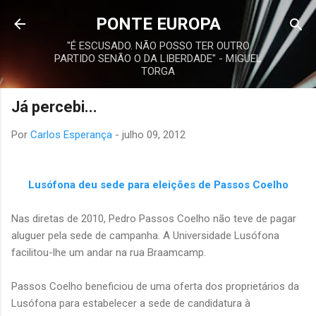
Avançar para o conteúdo principal
PONTE EUROPA
"É ESCUSADO. NÃO POSSO TER OUTRO
PARTIDO SENÃO O DA LIBERDADE" - MIGUEL
TORGA
Já percebi...
Por
Carlos Esperança
-
julho 09, 2012
Lusófona deu sede para eleições de Passos Coelho
Nas diretas de 2010, Pedro Passos Coelho não teve de pagar
aluguer pela sede de campanha. A Universidade Lusófona
facilitou-lhe um andar na rua Braamcamp.
Passos Coelho beneficiou de uma oferta dos proprietários da
Lusófona para estabelecer a sede de candidatura à