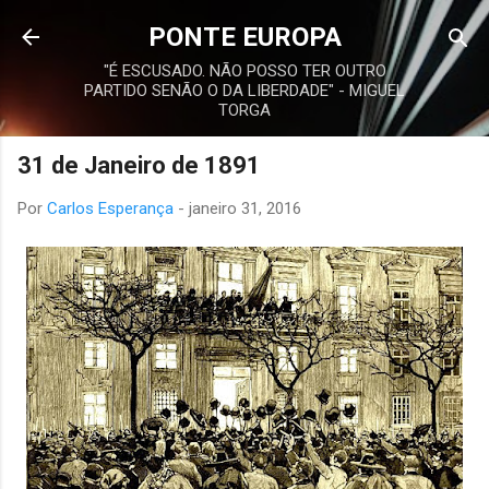
Avançar para o conteúdo principal
PONTE EUROPA
"É ESCUSADO. NÃO POSSO TER OUTRO
PARTIDO SENÃO O DA LIBERDADE" - MIGUEL
TORGA
31 de Janeiro de 1891
Por
Carlos Esperança
-
janeiro 31, 2016