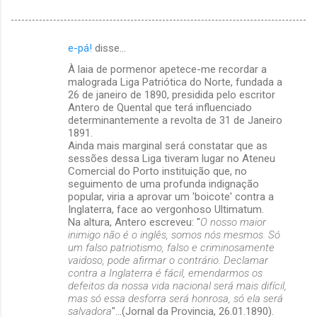
e-pá!
disse…
C
À laia de pormenor apetece-me recordar a
o
malograda Liga Patriótica do Norte, fundada a
m
26 de janeiro de 1890, presidida pelo escritor
Antero de Quental que terá influenciado
e
determinantemente a revolta de 31 de Janeiro
1891.
n
Ainda mais marginal será constatar que as
t
sessões dessa Liga tiveram lugar no Ateneu
Comercial do Porto instituição que, no
á
seguimento de uma profunda indignação
r
popular, viria a aprovar um 'boicote' contra a
Inglaterra, face ao vergonhoso Ultimatum.
i
Na altura, Antero escreveu: "
O nosso maior
o
inimigo não é o inglês, somos nós mesmos. Só
um falso patriotismo, falso e criminosamente
s
vaidoso, pode afirmar o contrário. Declamar
contra a Inglaterra é fácil, emendarmos os
defeitos da nossa vida nacional será mais difícil,
mas só essa desforra será honrosa, só ela será
salvadora
"...(Jornal da Provincia, 26.01.1890).