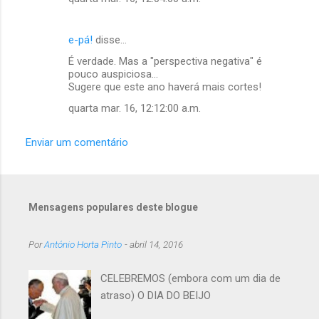
n
t
e-pá!
disse…
á
É verdade. Mas a "perspectiva negativa" é
pouco auspiciosa...
r
Sugere que este ano haverá mais cortes!
i
quarta mar. 16, 12:12:00 a.m.
o
s
Enviar um comentário
Mensagens populares deste blogue
Por
António Horta Pinto
-
abril 14, 2016
CELEBREMOS (embora com um dia de
atraso) O DIA DO BEIJO