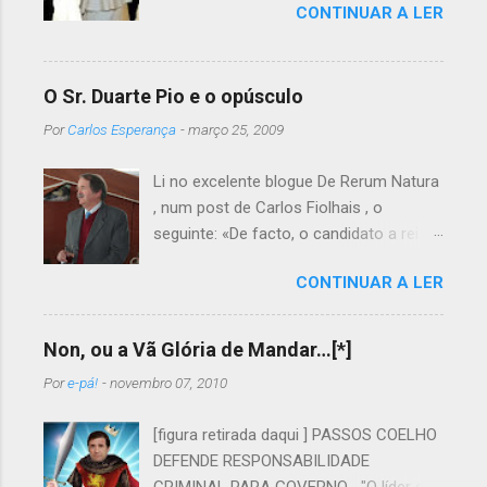
CONTINUAR A LER
O Sr. Duarte Pio e o opúsculo
Por
Carlos Esperança
-
março 25, 2009
Li no excelente blogue De Rerum Natura
, num post de Carlos Fiolhais , o
seguinte: «De facto, o candidato a rei é
autor de um opúsculo laudatório do
CONTINUAR A LER
Beato Nuno, onde se pode ler esta
pérola: “Q uando passava de Tomar a
caminho de Aljubarrota, a 13 de Agosto
Non, ou a Vã Glória de Mandar…[*]
de 1385, D. Nuno foi atraído a Cova da
Por
e-pá!
-
novembro 07, 2010
Iria, onde, na companhia dos seus
cavaleiros, viu os cavalos do exército
[figura retirada daqui ] PASSOS COELHO
ajoelhar, no mesmo local onde, 532
DEFENDE RESPONSABILIDADE
anos mais tarde, durante as conhecidas
CRIMINAL PARA GOVERNO... "O líder do