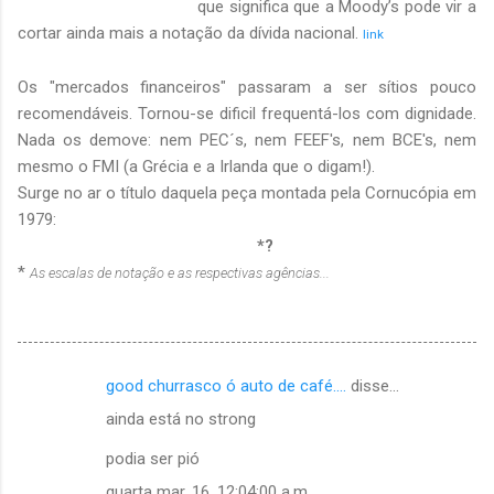
que significa que a Moody’s pode vir a
cortar ainda mais a notação da dívida nacional.
link
Os "mercados financeiros" passaram a ser sítios pouco
recomendáveis. Tornou-se dificil frequentá-los com dignidade.
Nada os demove: nem PEC´s, nem FEEF's, nem BCE's, nem
mesmo o FMI (a Grécia e a Irlanda que o digam!).
Surge no ar o título daquela peça montada pela Cornucópia em
1979:
E Não se Pode Exterminá-lo(s)
*?
*
As escalas de notação e as respectivas agências...
good churrasco ó auto de café....
disse…
C
ainda está no strong
o
m
podia ser pió
e
quarta mar. 16, 12:04:00 a.m.